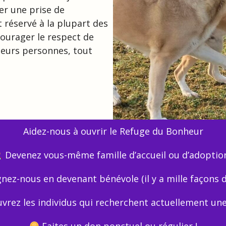
er une prise de
 réservé à la plupart des
courager le respect de
 leurs personnes, tout
Aidez-nous à ouvrir le Refuge du Bonheur
Devenez vous-même famille d’accueil ou d’adoption
nez-nous en devenant bénévole (il y a mille façons de 
rez les individus qui recherchent actuellement une 