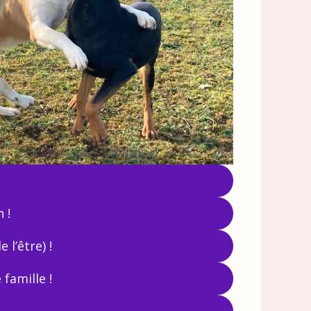
 !
l’être) !
famille !